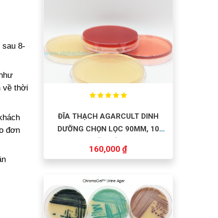
 sau 8-
 như
 về thời
ĐĨA THẠCH AGARCULT DINH
 khách
DƯỠNG CHỌN LỌC 90MM, 10
eo đơn
ĐĨA/HỘP
160,000 ₫
ận