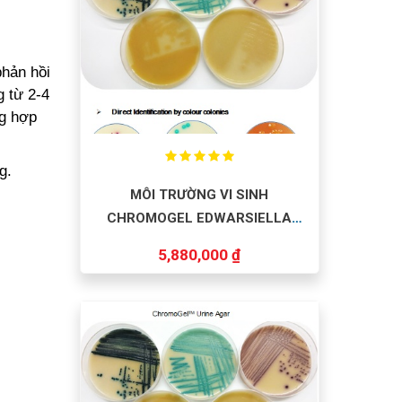
phản hồi
g từ 2-4
ng hợp
g.
MÔI TRƯỜNG VI SINH
CHROMOGEL EDWARSIELLA
ICTALURI AGAR 500G/CHAI
5,880,000 ₫