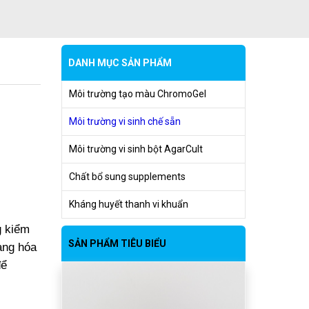
DANH MỤC SẢN PHẨM
Môi trường tạo màu ChromoGel
Môi trường vi sinh chế sẵn
Môi trường vi sinh bột AgarCult
Chất bổ sung supplements
Kháng huyết thanh vi khuẩn
g kiểm
SẢN PHẨM TIÊU BIỂU
àng hóa
để