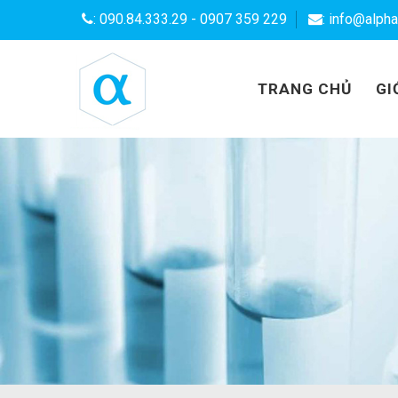
:
090.84.333.29
-
0907 359 229
: info@alph
TRANG CHỦ
GI