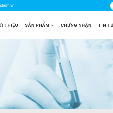
achem.vn
ỚI THIỆU
SẢN PHẨM
CHỨNG NHẬN
TIN T